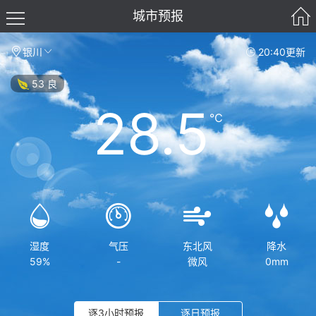
城市预报
银川
20:40更新
53 良
28.5
℃
湿度
气压
东北风
降水
59%
-
微风
0mm
逐3小时预报
逐日预报