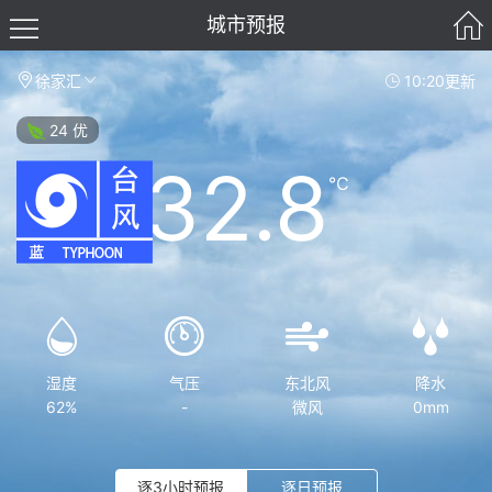
城市预报
徐家汇
10:20更新
24 优
32.8
℃
湿度
气压
东北风
降水
62%
-
微风
0mm
逐3小时预报
逐日预报